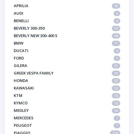
APRILIA
30
AUDI
2
BENELLI
6
BEVERLY 300-350
59
BEVERLY NEW 300-400 S
48
BMW
11
DUCATI
4
FORD
1
GILERA
21
GREEK VESPA FAMILY
10
HONDA
27
KAWASAKI
12
KTM
10
KYMCO
12
MEDLEY
16
MERCEDES
1
PEUGEOT
7
PIAGGIO
119