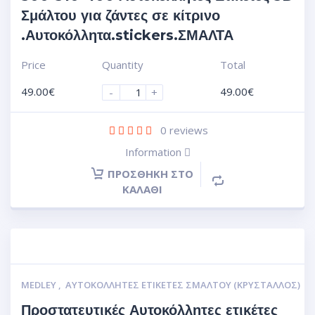
Σμάλτου για ζάντες σε κίτρινο
.Αυτοκόλλητα.stickers.ΣΜΑΛΤΑ
Price
Quantity
Total
49.00
€
49.00
€
-
+
0
reviews
Information
ΠΡΟΣΘΉΚΗ ΣΤΟ
ΚΑΛΆΘΙ
MEDLEY
,
ΑΥΤΟΚΌΛΛΗΤΕΣ ΕΤΙΚΈΤΕΣ ΣΜΆΛΤΟΥ (ΚΡΥΣΤΑΛΛΟΣ)
Προστατευτικές Αυτοκόλλητες ετικέτες