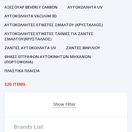
ΑΞΕΣΟΥΑΡ BEVERLY CARBON
ΑΥΤΟΚΌΛΛΗΤΑ UV
ΑΥΤΟΚΌΛΛΗΤΑ VACUUM 3D
ΑΥΤΟΚΌΛΛΗΤΕΣ ΕΤΙΚΈΤΕΣ ΣΜΆΛΤΟΥ (ΚΡΥΣΤΑΛΛΟΣ)
ΑΥΤΟΚΌΛΛΗΤΕΣ ΕΤΙΚΈΤΕΣ ΤΑΙΝΊΕΣ ΓΙΑ ΖΆΝΤΕΣ
ΣΜΆΛΤΟΥ(ΚΡΎΣΤΑΛΛΟΣ)
ΖΆΝΤΕΣ ΑΥΤΟΚΌΛΛΗΤΑ UV
ΖΆΝΤΕΣ ΒΙΝΥΛΊΟΥ
ΘΉΚΕΣ ΕΓΓΡΆΦΩΝ ΑΥΤΟΚΙΝΗΤΩΝ-ΜΗΧΑΝΩΝ
(ΠΟΡΤΟΦΌΛΙΑ)
ΠΛΑΣΤΙΚΆ ΠΛΑΊΣΙΑ
320 ITEMS
Show Filter
Brands List