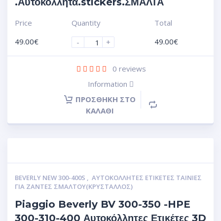
.Αυτοκόλλητα.stickers.ΣΜΑΛΤΑ
Price
Quantity
Total
49.00
€
49.00
€
-
+
0
reviews
Information
ΠΡΟΣΘΉΚΗ ΣΤΟ
ΚΑΛΆΘΙ
BEVERLY NEW 300-400S
,
ΑΥΤΟΚΌΛΛΗΤΕΣ ΕΤΙΚΈΤΕΣ ΤΑΙΝΊΕΣ
ΓΙΑ ΖΆΝΤΕΣ ΣΜΆΛΤΟΥ(ΚΡΎΣΤΑΛΛΟΣ)
Piaggio Beverly BV 300-350 -HPE
300-310-400 Αυτοκόλλητες Ετικέτες 3D