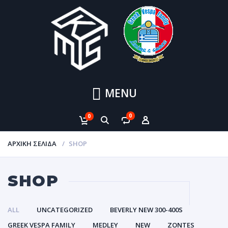
MENU
0
0
ΑΡΧΙΚΉ ΣΕΛΊΔΑ
SHOP
SHOP
ALL
UNCATEGORIZED
BEVERLY NEW 300-400S
GREEK VESPA FAMILY
MEDLEY
NEW
ZONTES