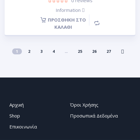
0
reviews
Information
ΠΡΟΣΘΉΚΗ ΣΤΟ
ΚΑΛΆΘΙ
1
2
3
4
…
25
26
27
Αρχική
Όροι Χρήσης
Shop
Προσωπικά Δεδομένα
Επικοινωνία