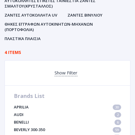
ΑΥΤΟΚΌΛΛΗΤΕΣ ΕΤΙΚΈΤΕΣ ΤΑΙΝΊΕΣ ΓΙΑ ΖΆΝΤΕΣ
ΣΜΆΛΤΟΥ(ΚΡΎΣΤΑΛΛΟΣ)
ΖΆΝΤΕΣ ΑΥΤΟΚΌΛΛΗΤΑ UV
ΖΆΝΤΕΣ ΒΙΝΥΛΊΟΥ
ΘΉΚΕΣ ΕΓΓΡΆΦΩΝ ΑΥΤΟΚΙΝΗΤΩΝ-ΜΗΧΑΝΩΝ
(ΠΟΡΤΟΦΌΛΙΑ)
ΠΛΑΣΤΙΚΆ ΠΛΑΊΣΙΑ
4 ITEMS
Show Filter
Brands List
APRILIA
30
AUDI
2
BENELLI
6
BEVERLY 300-350
59