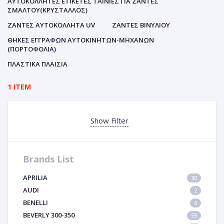
ΑΥΤΟΚΌΛΛΗΤΕΣ ΕΤΙΚΈΤΕΣ ΤΑΙΝΊΕΣ ΓΙΑ ΖΆΝΤΕΣ
ΣΜΆΛΤΟΥ(ΚΡΎΣΤΑΛΛΟΣ)
ΖΆΝΤΕΣ ΑΥΤΟΚΌΛΛΗΤΑ UV
ΖΆΝΤΕΣ ΒΙΝΥΛΊΟΥ
ΘΉΚΕΣ ΕΓΓΡΆΦΩΝ ΑΥΤΟΚΙΝΗΤΩΝ-ΜΗΧΑΝΩΝ
(ΠΟΡΤΟΦΌΛΙΑ)
ΠΛΑΣΤΙΚΆ ΠΛΑΊΣΙΑ
1 ITEM
Show Filter
Brands List
APRILIA
30
AUDI
2
BENELLI
6
BEVERLY 300-350
59