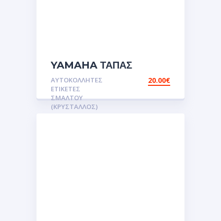
YAMAHA ΤΑΠΑΣ
ΒΕΝΖΙΝΑΣ Αυτοκόλλητες
ΑΥΤΟΚΌΛΛΗΤΕΣ
20.00
€
ετικέτες 3D
ΕΤΙΚΈΤΕΣ
Σμάλτου.Αυτοκόλλητα.stickers
ΣΜΆΛΤΟΥ
(ΚΡΥΣΤΑΛΛΟΣ)