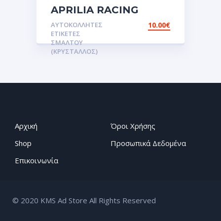
APRILIA RACING
Αυτοκόλλητες ετικέτες
ΑΥΤΟΚΌΛΛΗΤΕΣ
10.00
€
3D Σμάλτου.Αυτοκόλλητα
ΕΤΙΚΈΤΕΣ
ΣΜΆΛΤΟΥ
(ΚΡΥΣΤΑΛΛΟΣ)
Αρχική
Όροι Χρήσης
Shop
Προσωπικά Δεδομένα
Επικοινωνία
© 2020 KMS Ad Store All Rights Reserved