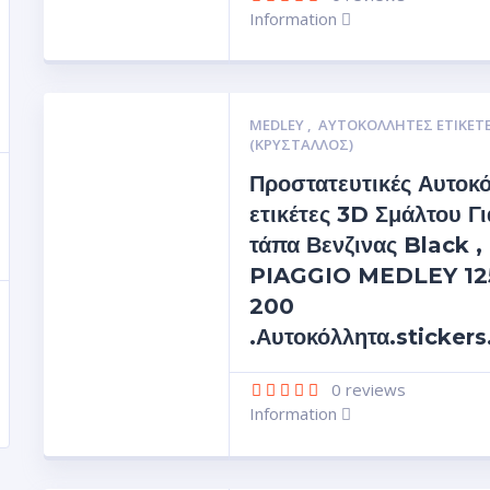
Information
MEDLEY
,
ΑΥΤΟΚΌΛΛΗΤΕΣ ΕΤΙΚΈΤ
(ΚΡΥΣΤΑΛΛΟΣ)
Προστατευτικές Αυτοκ
ετικέτες 3D Σμάλτου Γι
τάπα Βενζινας Black ,
PIAGGIO MEDLEY 12
200
.Αυτοκόλλητα.sticker
0
reviews
Information