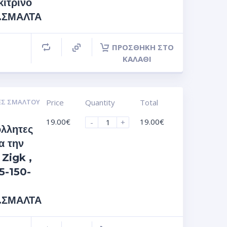
κίτρινο
s.ΣΜΑΛΤΑ
ΠΡΟΣΘΉΚΗ ΣΤΟ
ΚΑΛΆΘΙ
ΕΣ ΣΜΆΛΤΟΥ
Price
Quantity
Total
19.00
€
19.00
€
-
+
όλλητες
α την
 Zigk ,
5-150-
s.ΣΜΑΛΤΑ