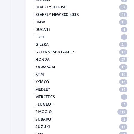
BEVERLY 300-350
59
BEVERLY NEW 300-400 S
48
BMW
11
DUCATI
4
FORD
1
GILERA
21
GREEK VESPA FAMILY
10
HONDA
27
KAWASAKI
12
KTM
10
KYMCO
12
MEDLEY
16
MERCEDES
1
PEUGEOT
7
PIAGGIO
119
SUBARU
2
SUZUKI
13