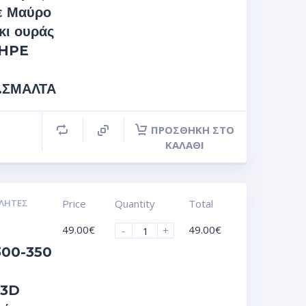
σε Μαύρο
κι ουράς
 HPE
s.ΣΜΑΛΤΑ
ΠΡΟΣΘΉΚΗ ΣΤΟ
ΚΑΛΆΘΙ
ΛΗΤΕΣ
Price
Quantity
Total
49.00
€
49.00
€
-
+
300-350
 3D