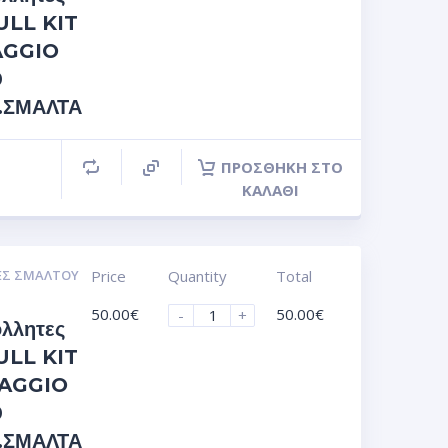
FULL KIT
IAGGIO
0
s.ΣΜΑΛΤΑ
ΠΡΟΣΘΉΚΗ ΣΤΟ
ΚΑΛΆΘΙ
ΕΣ ΣΜΆΛΤΟΥ
Price
Quantity
Total
50.00
€
50.00
€
-
+
όλλητες
FULL KIT
IAGGIO
0
s.ΣΜΑΛΤΑ