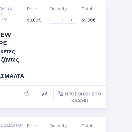
ΛΗΤΕΣ
Price
Quantity
Total
Σ)
,
 ΓΙΑ
69.00
€
69.00
€
-
+
NEW
PE
κέτες
 ζάντες
s.ΣΜΑΛΤΑ
ΠΡΟΣΘΉΚΗ ΣΤΟ
ΚΑΛΆΘΙ
ΕΣ ΣΜΆΛΤΟΥ
Price
Quantity
Total