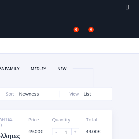
0
0
PA FAMILY
MEDLEY
NEW
V
ΑΥΤΟΚΌΛΛΗΤΑ VACUUM 3D
ΙΚΈΤΕΣ ΣΜΆΛΤΟΥ (ΚΡΥΣΤΑΛΛΟΣ)
Newness
List
Sort
View
)
ΖΆΝΤΕΣ ΑΥΤΟΚΌΛΛΗΤΑ UV
ΟΦΌΛΙΑ)
ΠΛΑΣΤΙΚΆ ΠΛΑΊΣΙΑ
ΛΗΤΕΣ
Price
Quantity
Total
)
49.00
€
49.00
€
-
+
όλλητες