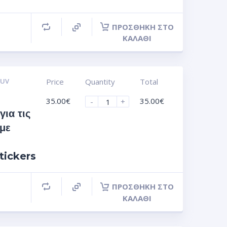
ΠΡΟΣΘΉΚΗ ΣΤΟ
ΚΑΛΆΘΙ
 UV
Price
Quantity
Total
35.00
€
35.00
€
-
+
για τις
 με
tickers
ΠΡΟΣΘΉΚΗ ΣΤΟ
ΚΑΛΆΘΙ