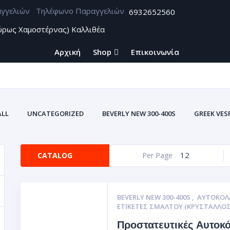
Τηλέφωνο Παραγγελιών
6932652560
ύρως Χαμοστέρνας) Καλλιθέα
Αρχική
Shop
Επικοινωνία
ALL
UNCATEGORIZED
BEVERLY NEW 300-400S
GREEK VES
ZONTES
ΑΞΕΣΟΥΑΡ BEVERLY CARBON
ΑΥΤΟΚΌΛΛΗΤΑ U
ΑΥΤΟΚΌΛΛΗΤΕΣ ΕΤ
12
CATALOG
Per Page
ΥΤΟΚΌΛΛΗΤΕΣ ΕΤΙΚΈΤΕΣ ΤΑΙΝΊΕΣ ΓΙΑ ΖΆΝΤΕΣ ΣΜΆΛΤΟΥ(ΚΡΎΣΤΑΛΛΟΣ
Σ ΒΙΝΥΛΊΟΥ
ΘΉΚΕΣ ΕΓΓΡΆΦΩΝ ΑΥΤΟΚΙΝΗΤΩΝ-ΜΗΧΑΝΩΝ (ΠΟΡΤ
BEVERLY NEW 300-400S
,
ΑΥΤΟΚΌΛ
ΕΤΙΚΈΤΕΣ ΣΜΆΛΤΟΥ (ΚΡΥΣΤΑΛΛΟΣ
Προστατευτικές Αυτοκ