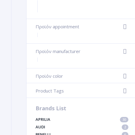
Προϊόν appointment
+
Προϊόν manufacturer
+
Προϊόν color
-
Product Tags
-
Brands List
APRILIA
30
AUDI
2
BENELLI
6