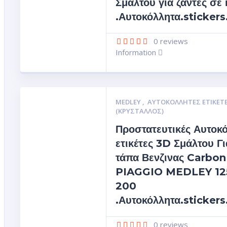
Σμάλτου για ζάντες σε 
.Αυτοκόλλητα.sticker
0
reviews
Information
MEDLEY
,
ΑΥΤΟΚΌΛΛΗΤΕΣ ΕΤΙΚΈΤ
(ΚΡΥΣΤΑΛΛΟΣ)
Προστατευτικές Αυτοκ
ετικέτες 3D Σμάλτου Γι
τάπα Βενζινας Carbon
PIAGGIO MEDLEY 12
200
.Αυτοκόλλητα.sticker
0
reviews