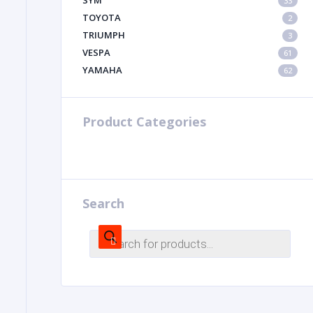
SYM
33
TOYOTA
2
TRIUMPH
3
VESPA
61
YAMAHA
62
Product Categories
Search