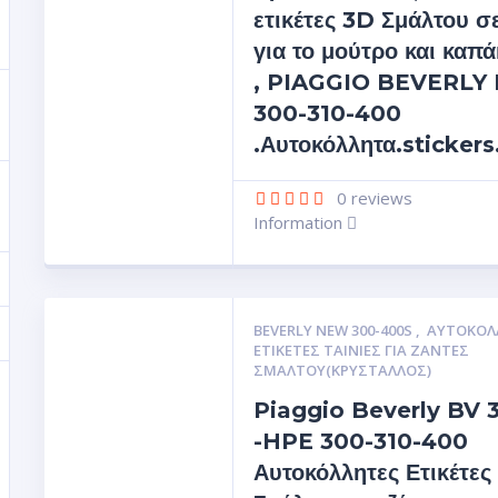
ετικέτες 3D Σμάλτου 
για το μούτρο και καπά
, PIAGGIO BEVERLY
300-310-400
.Αυτοκόλλητα.sticker
0
reviews
Information
BEVERLY NEW 300-400S
,
ΑΥΤΟΚΌΛ
ΕΤΙΚΈΤΕΣ ΤΑΙΝΊΕΣ ΓΙΑ ΖΆΝΤΕΣ
ΣΜΆΛΤΟΥ(ΚΡΎΣΤΑΛΛΟΣ)
Piaggio Beverly BV 
-HPE 300-310-400
Αυτοκόλλητες Ετικέτες