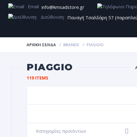
Email
info@kmsadstore.gr
Διεύθυνση:
Παναγή Τσαλδάρη 57 (παραπλε
ΑΡΧΙΚΉ ΣΕΛΊΔΑ
BRANDS
PIAGGIO
PIAGGIO
119 ITEMS
Α
ΖΆΝΤΕ
Κατηγορίες προϊόντων
+