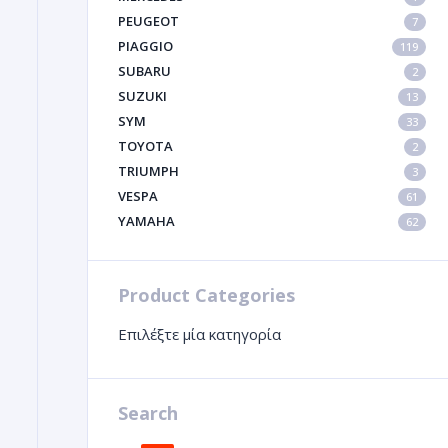
PEUGEOT
7
PIAGGIO
119
SUBARU
2
SUZUKI
13
SYM
33
TOYOTA
2
TRIUMPH
3
VESPA
61
YAMAHA
62
Product Categories
Επιλέξτε μία κατηγορία
Search