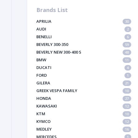
Brands List
APRILIA
30
AUDI
2
BENELLI
6
BEVERLY 300-350
59
BEVERLY NEW 300-400 S
48
BMW
11
DUCATI
4
FORD
1
GILERA
21
GREEK VESPA FAMILY
10
HONDA
27
KAWASAKI
12
KTM
10
KYMCO
12
MEDLEY
16
MERCEDES
1