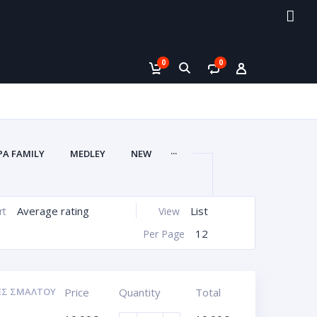
0
0
...
PA FAMILY
MEDLEY
NEW
Average rating
List
rt
View
12
Per Page
ΕΣ ΣΜΆΛΤΟΥ
Price
Quantity
Total