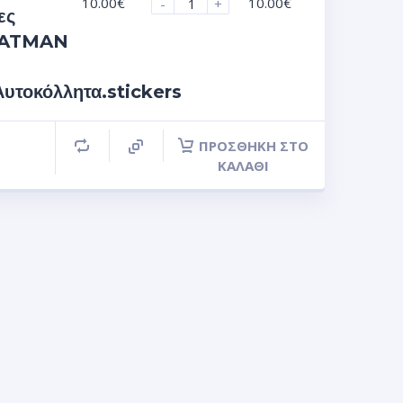
10.00
€
10.00
€
-
+
ες
 BATMAN
τοκόλλητα.stickers
ΠΡΟΣΘΉΚΗ ΣΤΟ
ΚΑΛΆΘΙ