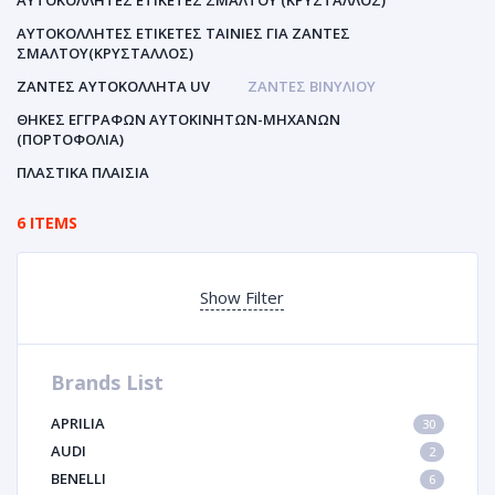
ΑΥΤΟΚΌΛΛΗΤΕΣ ΕΤΙΚΈΤΕΣ ΣΜΆΛΤΟΥ (ΚΡΥΣΤΑΛΛΟΣ)
ΑΥΤΟΚΌΛΛΗΤΕΣ ΕΤΙΚΈΤΕΣ ΤΑΙΝΊΕΣ ΓΙΑ ΖΆΝΤΕΣ
ΣΜΆΛΤΟΥ(ΚΡΎΣΤΑΛΛΟΣ)
ΖΆΝΤΕΣ ΑΥΤΟΚΌΛΛΗΤΑ UV
ΖΆΝΤΕΣ ΒΙΝΥΛΊΟΥ
ΘΉΚΕΣ ΕΓΓΡΆΦΩΝ ΑΥΤΟΚΙΝΗΤΩΝ-ΜΗΧΑΝΩΝ
(ΠΟΡΤΟΦΌΛΙΑ)
ΠΛΑΣΤΙΚΆ ΠΛΑΊΣΙΑ
6 ITEMS
Show Filter
Brands List
APRILIA
30
AUDI
2
BENELLI
6