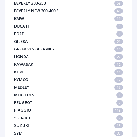
BEVERLY 300-350
59
BEVERLY NEW 300-400 S
48
BMW
11
DUCATI
4
FORD
1
GILERA
21
GREEK VESPA FAMILY
10
HONDA
27
KAWASAKI
12
KTM
10
KYMCO
12
MEDLEY
16
MERCEDES
1
PEUGEOT
7
PIAGGIO
119
SUBARU
2
SUZUKI
13
SYM
33