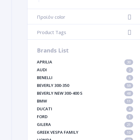
Προϊόν color
-
Product Tags
-
Brands List
APRILIA
30
AUDI
2
BENELLI
6
BEVERLY 300-350
59
BEVERLY NEW 300-400 S
48
BMW
11
DUCATI
4
FORD
1
GILERA
21
GREEK VESPA FAMILY
10