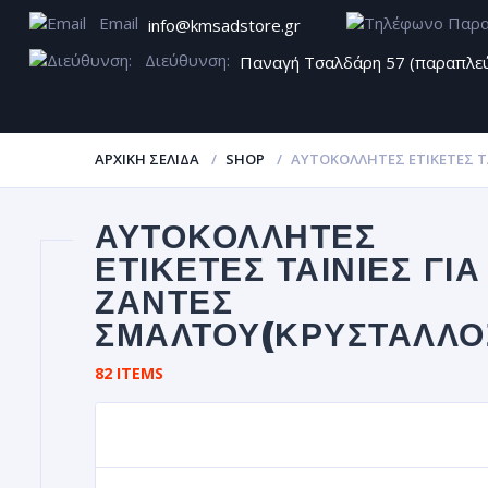
Email
info@kmsadstore.gr
Διεύθυνση:
Παναγή Τσαλδάρη 57 (παραπλε
ΑΡΧΙΚΉ ΣΕΛΊΔΑ
SHOP
ΑΥΤΟΚΌΛΛΗΤΕΣ ΕΤΙΚΈΤΕΣ Τ
ΑΥΤΟΚΌΛΛΗΤΕΣ
ΕΤΙΚΈΤΕΣ ΤΑΙΝΊΕΣ ΓΙΑ
ΖΆΝΤΕΣ
ΣΜΆΛΤΟΥ(ΚΡΎΣΤΑΛΛΟ
Α
ΖΆΝΤΕ
82 ITEMS