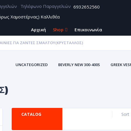
Τηλέφωνο Παραγγελιών
6932652560
ύρως Χαμοστέρνας) Καλλιθέα
Αρχική
Shop
Επικοινωνία
ΑΙΝΊΕΣ ΓΙΑ ΖΆΝΤΕΣ ΣΜΆΛΤΟΥ(ΚΡΎΣΤΑΛΛΟΣ)
ALL
UNCATEGORIZED
BEVERLY NEW 300-400S
GREEK VES
ZONTES
ΑΞΕΣΟΥΑΡ BEVERLY CARBON
ΑΥΤΟΚΌΛΛΗΤΑ U
ΑΥΤΟΚΌΛΛΗΤΕΣ ΕΤ
Σ)
ΥΤΟΚΌΛΛΗΤΕΣ ΕΤΙΚΈΤΕΣ ΤΑΙΝΊΕΣ ΓΙΑ ΖΆΝΤΕΣ ΣΜΆΛΤΟΥ(ΚΡΎΣΤΑΛΛΟΣ
Σ ΒΙΝΥΛΊΟΥ
ΘΉΚΕΣ ΕΓΓΡΆΦΩΝ ΑΥΤΟΚΙΝΗΤΩΝ-ΜΗΧΑΝΩΝ (ΠΟΡΤ
CATALOG
Sort