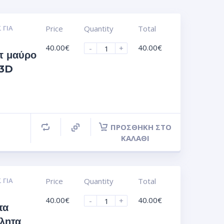
 ΓΙΑ
Price
Quantity
Total
40.00
€
40.00
€
-
+
τ μαύρο
 3D
ΠΡΟΣΘΉΚΗ ΣΤΟ
ΚΑΛΆΘΙ
 ΓΙΑ
Price
Quantity
Total
40.00
€
40.00
€
-
+
τα
λλητα