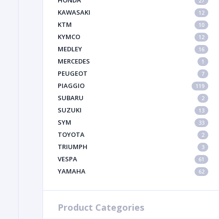
HONDA
27
KAWASAKI
12
KTM
10
KYMCO
12
MEDLEY
16
MERCEDES
1
PEUGEOT
7
PIAGGIO
119
SUBARU
2
SUZUKI
13
SYM
33
TOYOTA
2
TRIUMPH
3
VESPA
61
YAMAHA
62
Product Categories