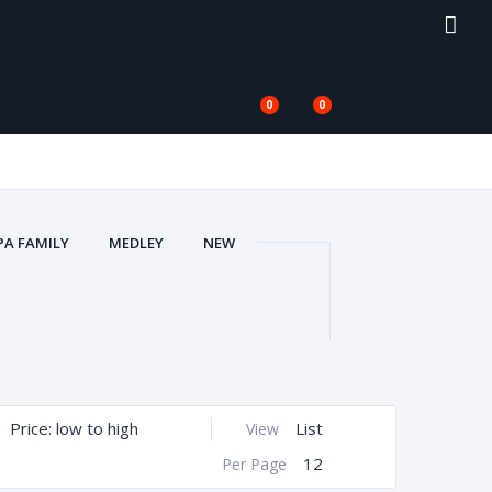
0
0
PA FAMILY
MEDLEY
NEW
V
ΑΥΤΟΚΌΛΛΗΤΑ VACUUM 3D
ΙΚΈΤΕΣ ΣΜΆΛΤΟΥ (ΚΡΥΣΤΑΛΛΟΣ)
)
ΖΆΝΤΕΣ ΑΥΤΟΚΌΛΛΗΤΑ UV
ΟΦΌΛΙΑ)
ΠΛΑΣΤΙΚΆ ΠΛΑΊΣΙΑ
Price: low to high
List
View
12
Per Page