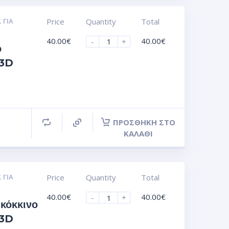
 ΓΙΑ
Price
Quantity
Total
40.00
€
40.00
€
-
+
ό
 3D
ΠΡΟΣΘΉΚΗ ΣΤΟ
ΚΑΛΆΘΙ
 ΓΙΑ
Price
Quantity
Total
40.00
€
40.00
€
-
+
κόκκινο
 3D