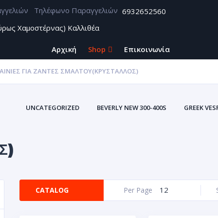
Τηλέφωνο Παραγγελιών
6932652560
ύρως Χαμοστέρνας) Καλλιθέα
Αρχική
Shop
Επικοινωνία
ΑΙΝΊΕΣ ΓΙΑ ΖΆΝΤΕΣ ΣΜΆΛΤΟΥ(ΚΡΎΣΤΑΛΛΟΣ)
ALL
UNCATEGORIZED
BEVERLY NEW 300-400S
GREEK VES
Σ)
12
CATALOG
Per Page