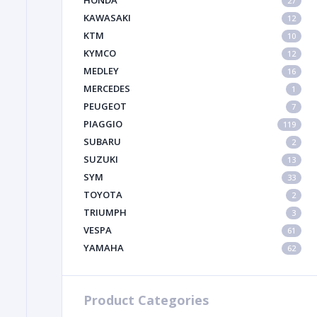
HONDA
27
KAWASAKI
12
KTM
10
KYMCO
12
MEDLEY
16
MERCEDES
1
PEUGEOT
7
PIAGGIO
119
SUBARU
2
SUZUKI
13
SYM
33
TOYOTA
2
TRIUMPH
3
VESPA
61
YAMAHA
62
Product Categories