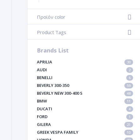
Προϊόν color
-
Product Tags
-
Brands List
APRILIA
30
AUDI
2
BENELLI
6
BEVERLY 300-350
59
BEVERLY NEW 300-400 S
48
BMW
11
DUCATI
4
FORD
1
GILERA
21
GREEK VESPA FAMILY
10