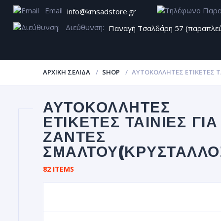
Email
info@kmsadstore.gr
Διεύθυνση:
Παναγή Τσαλδάρη 57 (παραπλε
ΑΡΧΙΚΉ ΣΕΛΊΔΑ
SHOP
ΑΥΤΟΚΌΛΛΗΤΕΣ ΕΤΙΚΈΤΕΣ Τ
ΑΥΤΟΚΌΛΛΗΤΕΣ
ΕΤΙΚΈΤΕΣ ΤΑΙΝΊΕΣ ΓΙΑ
ΖΆΝΤΕΣ
ΣΜΆΛΤΟΥ(ΚΡΎΣΤΑΛΛΟ
82 ITEMS