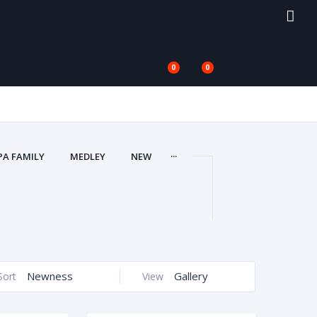
0
0
...
PA FAMILY
MEDLEY
NEW
Newness
Gallery
Sort
View