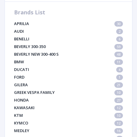
Brands List
APRILIA
30
AUDI
2
BENELLI
6
BEVERLY 300-350
59
BEVERLY NEW 300-400 S
48
BMW
11
DUCATI
4
FORD
1
GILERA
21
GREEK VESPA FAMILY
10
HONDA
27
KAWASAKI
12
KTM
10
KYMCO
12
MEDLEY
16