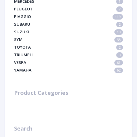
MERCEDES
1
PEUGEOT
7
PIAGGIO
119
SUBARU
2
SUZUKI
13
SYM
33
TOYOTA
2
TRIUMPH
3
VESPA
61
YAMAHA
62
Product Categories
Search