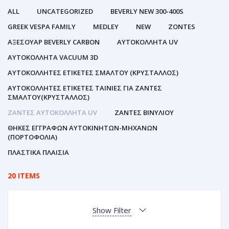
ALL
UNCATEGORIZED
BEVERLY NEW 300-400S
GREEK VESPA FAMILY
MEDLEY
NEW
ZONTES
ΑΞΕΣΟΥΑΡ BEVERLY CARBON
ΑΥΤΟΚΌΛΛΗΤΑ UV
ΑΥΤΟΚΌΛΛΗΤΑ VACUUM 3D
ΑΥΤΟΚΌΛΛΗΤΕΣ ΕΤΙΚΈΤΕΣ ΣΜΆΛΤΟΥ (ΚΡΥΣΤΑΛΛΟΣ)
ΑΥΤΟΚΌΛΛΗΤΕΣ ΕΤΙΚΈΤΕΣ ΤΑΙΝΊΕΣ ΓΙΑ ΖΆΝΤΕΣ
ΣΜΆΛΤΟΥ(ΚΡΎΣΤΑΛΛΟΣ)
ΖΆΝΤΕΣ ΑΥΤΟΚΌΛΛΗΤΑ UV
ΖΆΝΤΕΣ ΒΙΝΥΛΊΟΥ
ΘΉΚΕΣ ΕΓΓΡΆΦΩΝ ΑΥΤΟΚΙΝΗΤΩΝ-ΜΗΧΑΝΩΝ
(ΠΟΡΤΟΦΌΛΙΑ)
ΠΛΑΣΤΙΚΆ ΠΛΑΊΣΙΑ
20 ITEMS
Show Filter