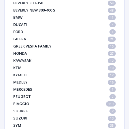
BEVERLY 300-350
59
BEVERLY NEW 300-400 S
48
BMW
11
DUCATI
4
FORD
1
GILERA
21
GREEK VESPA FAMILY
10
HONDA
27
KAWASAKI
12
KTM
10
KYMCO
12
MEDLEY
16
MERCEDES
1
PEUGEOT
7
PIAGGIO
119
SUBARU
2
SUZUKI
13
SYM
33