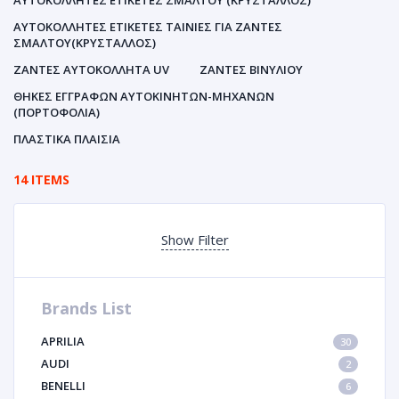
ΑΥΤΟΚΌΛΛΗΤΕΣ ΕΤΙΚΈΤΕΣ ΣΜΆΛΤΟΥ (ΚΡΥΣΤΑΛΛΟΣ)
ΑΥΤΟΚΌΛΛΗΤΕΣ ΕΤΙΚΈΤΕΣ ΤΑΙΝΊΕΣ ΓΙΑ ΖΆΝΤΕΣ
ΣΜΆΛΤΟΥ(ΚΡΎΣΤΑΛΛΟΣ)
ΖΆΝΤΕΣ ΑΥΤΟΚΌΛΛΗΤΑ UV
ΖΆΝΤΕΣ ΒΙΝΥΛΊΟΥ
ΘΉΚΕΣ ΕΓΓΡΆΦΩΝ ΑΥΤΟΚΙΝΗΤΩΝ-ΜΗΧΑΝΩΝ
(ΠΟΡΤΟΦΌΛΙΑ)
ΠΛΑΣΤΙΚΆ ΠΛΑΊΣΙΑ
14 ITEMS
Show Filter
Brands List
APRILIA
30
AUDI
2
BENELLI
6