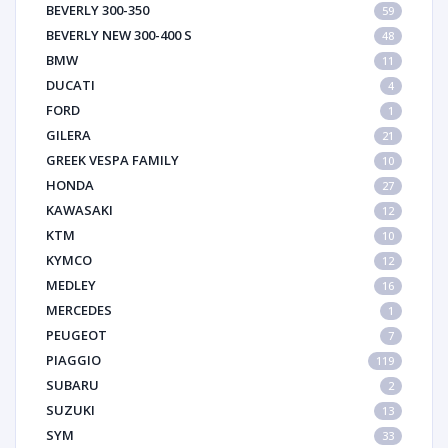
BEVERLY 300-350
59
BEVERLY NEW 300-400 S
48
BMW
11
DUCATI
4
FORD
1
GILERA
21
GREEK VESPA FAMILY
10
HONDA
27
KAWASAKI
12
KTM
10
KYMCO
12
MEDLEY
16
MERCEDES
1
PEUGEOT
7
PIAGGIO
119
SUBARU
2
SUZUKI
13
SYM
33