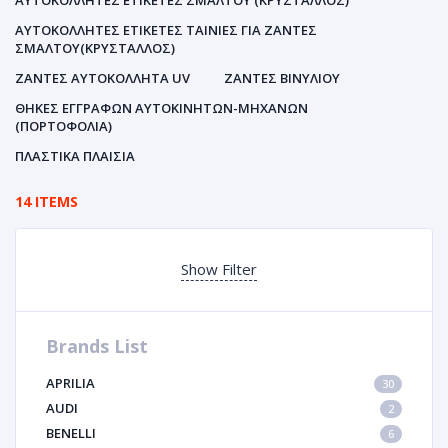
ΑΥΤΟΚΌΛΛΗΤΕΣ ΕΤΙΚΈΤΕΣ ΣΜΆΛΤΟΥ (ΚΡΥΣΤΑΛΛΟΣ)
ΑΥΤΟΚΌΛΛΗΤΕΣ ΕΤΙΚΈΤΕΣ ΤΑΙΝΊΕΣ ΓΙΑ ΖΆΝΤΕΣ
ΣΜΆΛΤΟΥ(ΚΡΎΣΤΑΛΛΟΣ)
ΖΆΝΤΕΣ ΑΥΤΟΚΌΛΛΗΤΑ UV
ΖΆΝΤΕΣ ΒΙΝΥΛΊΟΥ
ΘΉΚΕΣ ΕΓΓΡΆΦΩΝ ΑΥΤΟΚΙΝΗΤΩΝ-ΜΗΧΑΝΩΝ
(ΠΟΡΤΟΦΌΛΙΑ)
ΠΛΑΣΤΙΚΆ ΠΛΑΊΣΙΑ
14 ITEMS
Show Filter
Brands List
APRILIA
30
AUDI
2
BENELLI
6