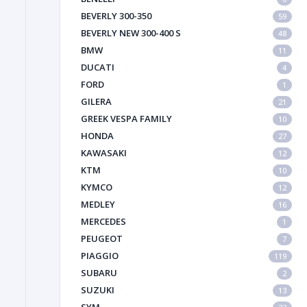
BEVERLY 300-350
59
BEVERLY NEW 300-400 S
48
BMW
11
DUCATI
4
FORD
1
GILERA
21
GREEK VESPA FAMILY
10
HONDA
27
KAWASAKI
12
KTM
10
KYMCO
12
MEDLEY
16
MERCEDES
1
PEUGEOT
7
PIAGGIO
119
SUBARU
2
SUZUKI
13