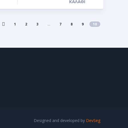
ΚΑΛΆΘΙ
1
2
3
…
7
8
9
10
Designed and developed by
DevSeg