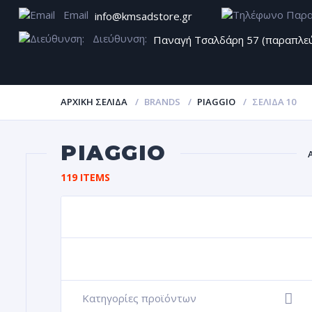
Email
info@kmsadstore.gr
Διεύθυνση:
Παναγή Τσαλδάρη 57 (παραπλε
ΑΡΧΙΚΉ ΣΕΛΊΔΑ
BRANDS
PIAGGIO
ΣΕΛΊΔΑ 10
PIAGGIO
119 ITEMS
Κατηγορίες προϊόντων
+