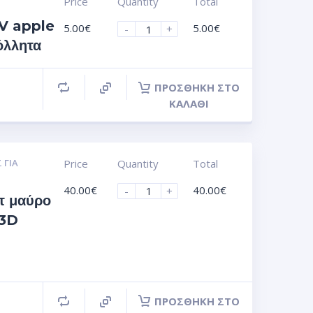
Price
Quantity
Total
UV apple
5.00
€
5.00
€
-
+
όλλητα
ΠΡΟΣΘΉΚΗ ΣΤΟ
ΚΑΛΆΘΙ
 ΓΙΑ
Price
Quantity
Total
40.00
€
40.00
€
-
+
τ μαύρο
 3D
ΠΡΟΣΘΉΚΗ ΣΤΟ