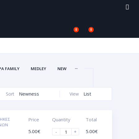
0
0
...
PA FAMILY
MEDLEY
NEW
Newness
List
Sort
View
ΉΚΕΣ
Price
Quantity
Total
ΝΩΝ
5.00
€
5.00
€
-
+