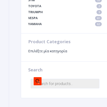
SYM
33
TOYOTA
2
TRIUMPH
3
VESPA
61
YAMAHA
62
Product Categories
Επιλέξτε μία κατηγορία
Search