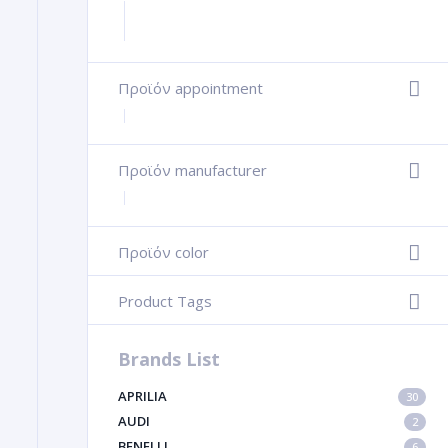
Προϊόν appointment
+
Προϊόν manufacturer
+
Προϊόν color
-
Product Tags
-
Brands List
APRILIA
30
AUDI
2
BENELLI
6