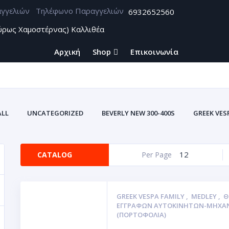
Τηλέφωνο Παραγγελιών
6932652560
ύρως Χαμοστέρνας) Καλλιθέα
Αρχική
Shop
Επικοινωνία
ALL
UNCATEGORIZED
BEVERLY NEW 300-400S
GREEK VES
12
CATALOG
Per Page
GREEK VESPA FAMILY
,
MEDLEY
,
Θ
ΕΓΓΡΆΦΩΝ ΑΥΤΟΚΙΝΗΤΩΝ-ΜΗΧΑ
(ΠΟΡΤΟΦΌΛΙΑ)