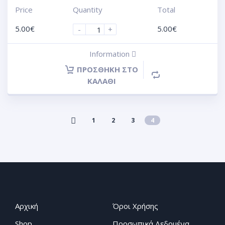
Price
Quantity
Total
5.00
€
5.00
€
-
+
Information
ΠΡΟΣΘΉΚΗ ΣΤΟ
ΚΑΛΆΘΙ
1
2
3
4
Αρχική
Όροι Χρήσης
Shop
Προσωπικά Δεδομένα