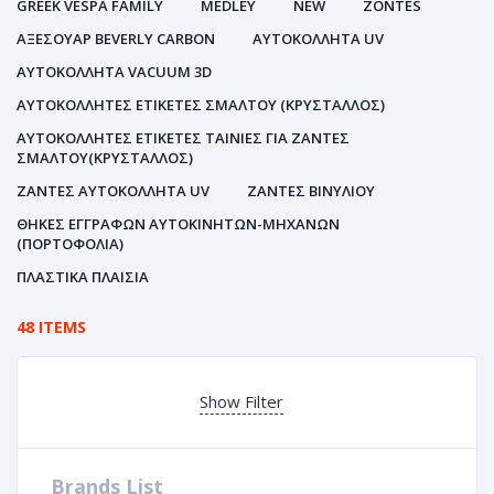
GREEK VESPA FAMILY
MEDLEY
NEW
ZONTES
ΑΞΕΣΟΥΑΡ BEVERLY CARBON
ΑΥΤΟΚΌΛΛΗΤΑ UV
ΑΥΤΟΚΌΛΛΗΤΑ VACUUM 3D
ΑΥΤΟΚΌΛΛΗΤΕΣ ΕΤΙΚΈΤΕΣ ΣΜΆΛΤΟΥ (ΚΡΥΣΤΑΛΛΟΣ)
ΑΥΤΟΚΌΛΛΗΤΕΣ ΕΤΙΚΈΤΕΣ ΤΑΙΝΊΕΣ ΓΙΑ ΖΆΝΤΕΣ
ΣΜΆΛΤΟΥ(ΚΡΎΣΤΑΛΛΟΣ)
ΖΆΝΤΕΣ ΑΥΤΟΚΌΛΛΗΤΑ UV
ΖΆΝΤΕΣ ΒΙΝΥΛΊΟΥ
ΘΉΚΕΣ ΕΓΓΡΆΦΩΝ ΑΥΤΟΚΙΝΗΤΩΝ-ΜΗΧΑΝΩΝ
(ΠΟΡΤΟΦΌΛΙΑ)
ΠΛΑΣΤΙΚΆ ΠΛΑΊΣΙΑ
48 ITEMS
Show Filter
Brands List