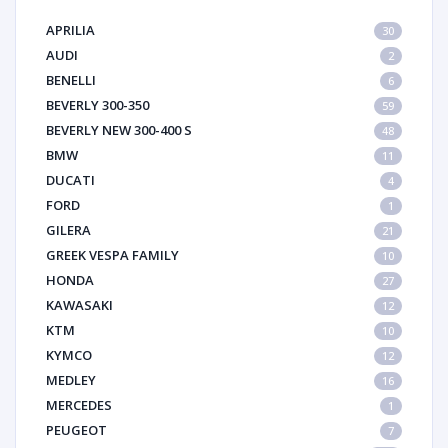
APRILIA
30
AUDI
2
BENELLI
6
BEVERLY 300-350
59
BEVERLY NEW 300-400 S
48
BMW
11
DUCATI
4
FORD
1
GILERA
21
GREEK VESPA FAMILY
10
HONDA
27
KAWASAKI
12
KTM
10
KYMCO
12
MEDLEY
16
MERCEDES
1
PEUGEOT
7