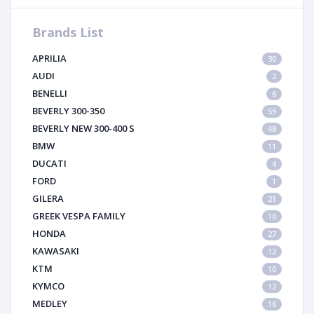
Brands List
APRILIA
30
AUDI
2
BENELLI
6
BEVERLY 300-350
59
BEVERLY NEW 300-400 S
48
BMW
11
DUCATI
4
FORD
1
GILERA
21
GREEK VESPA FAMILY
10
HONDA
27
KAWASAKI
12
KTM
10
KYMCO
12
MEDLEY
16