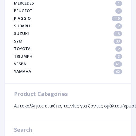
MERCEDES
1
PEUGEOT
7
PIAGGIO
119
SUBARU
2
SUZUKI
13
SYM
33
TOYOTA
2
TRIUMPH
3
VESPA
61
YAMAHA
62
Product Categories
Αυτοκόλλητες ετικέτες ταινίες για ζάντες σμάλτου(κρύσ
Search