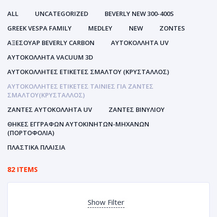
ALL
UNCATEGORIZED
BEVERLY NEW 300-400S
GREEK VESPA FAMILY
MEDLEY
NEW
ZONTES
ΑΞΕΣΟΥΑΡ BEVERLY CARBON
ΑΥΤΟΚΌΛΛΗΤΑ UV
ΑΥΤΟΚΌΛΛΗΤΑ VACUUM 3D
ΑΥΤΟΚΌΛΛΗΤΕΣ ΕΤΙΚΈΤΕΣ ΣΜΆΛΤΟΥ (ΚΡΥΣΤΑΛΛΟΣ)
ΑΥΤΟΚΌΛΛΗΤΕΣ ΕΤΙΚΈΤΕΣ ΤΑΙΝΊΕΣ ΓΙΑ ΖΆΝΤΕΣ
ΣΜΆΛΤΟΥ(ΚΡΎΣΤΑΛΛΟΣ)
ΖΆΝΤΕΣ ΑΥΤΟΚΌΛΛΗΤΑ UV
ΖΆΝΤΕΣ ΒΙΝΥΛΊΟΥ
ΘΉΚΕΣ ΕΓΓΡΆΦΩΝ ΑΥΤΟΚΙΝΗΤΩΝ-ΜΗΧΑΝΩΝ
(ΠΟΡΤΟΦΌΛΙΑ)
ΠΛΑΣΤΙΚΆ ΠΛΑΊΣΙΑ
82 ITEMS
Show Filter