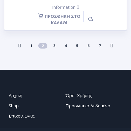
Information
ΠΡΟΣΘΉΚΗ ΣΤΟ
ΚΑΛΆΘΙ
1
2
3
4
5
6
7
Αρχική
Όροι Χρήσης
Shop
Προσωπικά Δεδομένα
Επικοινωνία