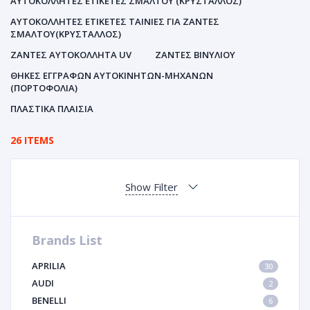
ΑΥΤΟΚΌΛΛΗΤΕΣ ΕΤΙΚΈΤΕΣ ΣΜΆΛΤΟΥ (ΚΡΥΣΤΑΛΛΟΣ)
ΑΥΤΟΚΌΛΛΗΤΕΣ ΕΤΙΚΈΤΕΣ ΤΑΙΝΊΕΣ ΓΙΑ ΖΆΝΤΕΣ
ΣΜΆΛΤΟΥ(ΚΡΎΣΤΑΛΛΟΣ)
ΖΆΝΤΕΣ ΑΥΤΟΚΌΛΛΗΤΑ UV
ΖΆΝΤΕΣ ΒΙΝΥΛΊΟΥ
ΘΉΚΕΣ ΕΓΓΡΆΦΩΝ ΑΥΤΟΚΙΝΗΤΩΝ-ΜΗΧΑΝΩΝ
(ΠΟΡΤΟΦΌΛΙΑ)
ΠΛΑΣΤΙΚΆ ΠΛΑΊΣΙΑ
26 ITEMS
Show Filter
Brands List
APRILIA
30
AUDI
2
BENELLI
6