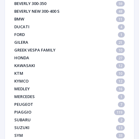
BEVERLY 300-350
59
BEVERLY NEW 300-400 S
48
BMW
11
DUCATI
4
FORD
1
GILERA
21
GREEK VESPA FAMILY
10
HONDA
27
KAWASAKI
12
KTM
10
KYMCO
12
MEDLEY
16
MERCEDES
1
PEUGEOT
7
PIAGGIO
119
SUBARU
2
SUZUKI
13
SYM
33