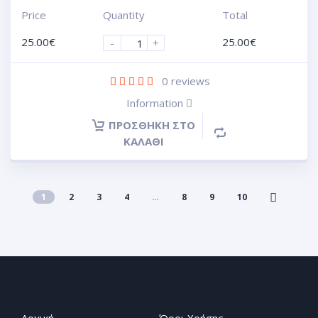
Price
Quantity
Total
25.00
€
25.00
€
-
+
0
reviews
Information
ΠΡΟΣΘΉΚΗ ΣΤΟ
ΚΑΛΆΘΙ
1
2
3
4
…
8
9
10
Αρχική
Όροι Χρήσης