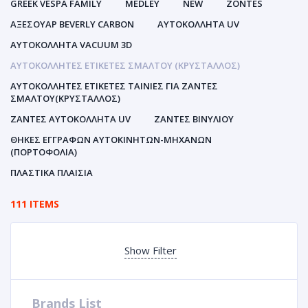
GREEK VESPA FAMILY
MEDLEY
NEW
ZONTES
ΑΞΕΣΟΥΑΡ BEVERLY CARBON
ΑΥΤΟΚΌΛΛΗΤΑ UV
ΑΥΤΟΚΌΛΛΗΤΑ VACUUM 3D
ΑΥΤΟΚΌΛΛΗΤΕΣ ΕΤΙΚΈΤΕΣ ΣΜΆΛΤΟΥ (ΚΡΥΣΤΑΛΛΟΣ)
ΑΥΤΟΚΌΛΛΗΤΕΣ ΕΤΙΚΈΤΕΣ ΤΑΙΝΊΕΣ ΓΙΑ ΖΆΝΤΕΣ
ΣΜΆΛΤΟΥ(ΚΡΎΣΤΑΛΛΟΣ)
ΖΆΝΤΕΣ ΑΥΤΟΚΌΛΛΗΤΑ UV
ΖΆΝΤΕΣ ΒΙΝΥΛΊΟΥ
ΘΉΚΕΣ ΕΓΓΡΆΦΩΝ ΑΥΤΟΚΙΝΗΤΩΝ-ΜΗΧΑΝΩΝ
(ΠΟΡΤΟΦΌΛΙΑ)
ΠΛΑΣΤΙΚΆ ΠΛΑΊΣΙΑ
111 ITEMS
Show Filter
Brands List