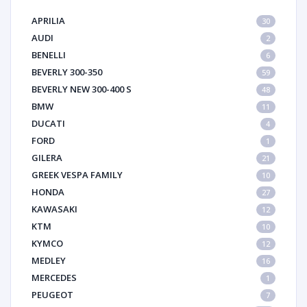
APRILIA
30
AUDI
2
BENELLI
6
BEVERLY 300-350
59
BEVERLY NEW 300-400 S
48
BMW
11
DUCATI
4
FORD
1
GILERA
21
GREEK VESPA FAMILY
10
HONDA
27
KAWASAKI
12
KTM
10
KYMCO
12
MEDLEY
16
MERCEDES
1
PEUGEOT
7