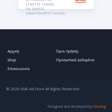
ετικέτες 3D Σμάλτου για
ΕΤΙΚΈΤΕΣ ΤΑΙΝΊΕΣ
της ζάντες.Αυτοκόλλητα
ΓΙΑ ΖΆΝΤΕΣ
ΣΜΆΛΤΟΥ(ΚΡΎΣΤΑΛΛΟΣ)
Αρχική
Όροι Χρήσης
Shop
Προσωπικά Δεδομένα
Επικοινωνία
© 2020 KMS Ad Store All Rights Reserved
Designed and developed by
DevSeg