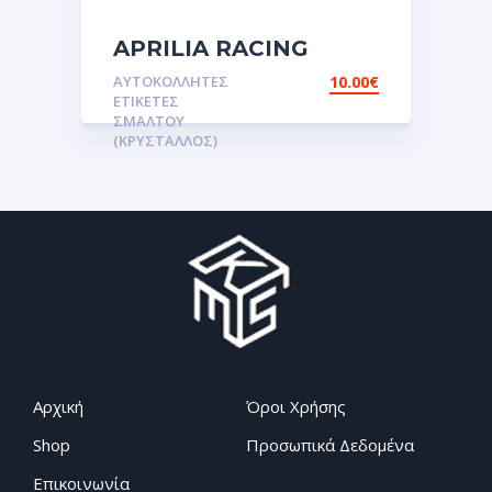
APRILIA RACING
Αυτοκόλλητες ετικέτες
ΑΥΤΟΚΌΛΛΗΤΕΣ
10.00
€
3D Σμάλτου.Αυτοκόλλητα
ΕΤΙΚΈΤΕΣ
ΣΜΆΛΤΟΥ
(ΚΡΥΣΤΑΛΛΟΣ)
Αρχική
Όροι Χρήσης
Shop
Προσωπικά Δεδομένα
Επικοινωνία