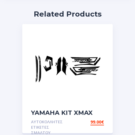
Related Products
YAMAHA KIT XMAX
300 NEW ΚΟΜMΕΝΑ
ΑΥΤΟΚΌΛΛΗΤΕΣ
99.00
€
ΓΡΑΜΜΑΤΑ
ΕΤΙΚΈΤΕΣ
Αυτοκόλλητες ετικέτες
ΣΜΆΛΤΟΥ