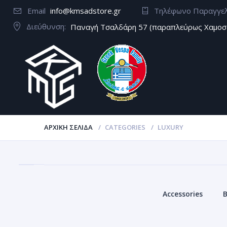
Email
info@kmsadstore.gr
Τηλέφωνο Παραγγε
Διεύθυνση:
Παναγή Τσαλδάρη 57 (παραπλεύρως Χαμοσ
ΑΡΧΙΚΉ ΣΕΛΊΔΑ
CATEGORIES
LUXURY
Accessories
B