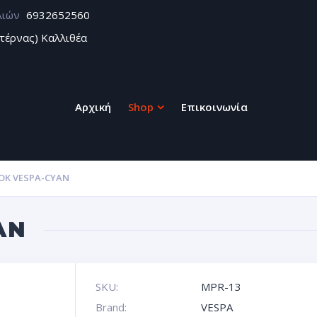
λιών
6932652560
τέρνας) Καλλιθέα
Αρχική
Shop
Επικοινωνία
ΟΚ VESPA-CYAN
AN
SKU:
MPR-13
Brand:
VESPA