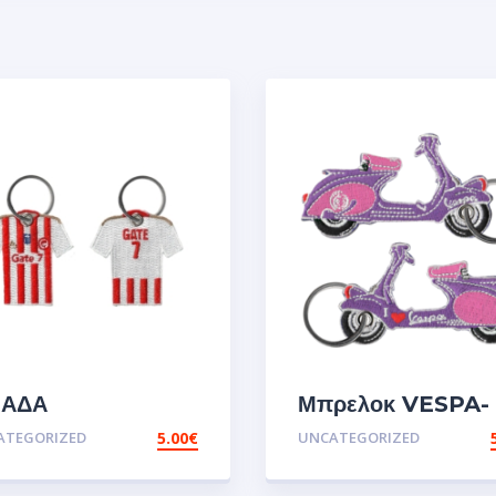
ΑΔΑ
Μπρελοκ VESPA-
ΥΜΠΙΑΚΟΣ
PURPLE
ATEGORIZED
5.00
€
UNCATEGORIZED
ΡΕΛΟΚ ΚΕΝΤΗΜΑ