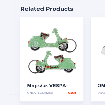
Related Products
Μπρελοκ VESPA-
ΟΜ
GREEN.
ΟΛ
UNCATEGORIZED
5.00
€
UNC
ΜΠ