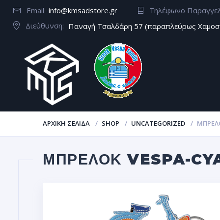
Email
info@kmsadstore.gr
Τηλέφωνο Παραγγε
Διεύθυνση:
Παναγή Τσαλδάρη 57 (παραπλεύρως Χαμοσ
ΑΡΧΙΚΉ ΣΕΛΊΔΑ
SHOP
UNCATEGORIZED
ΜΠΡΕΛ
ΜΠΡΕΛΟΚ VESPA-CY