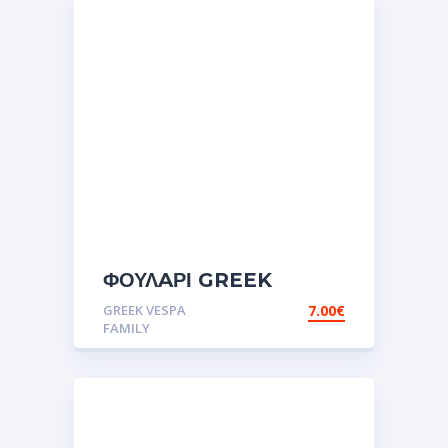
ΦΟΥΛAΡΙ GREEK
VESPA FAMILY
GREEK VESPA
7.00
€
FAMILY