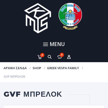
MENU
0
0
ΑΡΧΙΚΉ ΣΕΛΊΔΑ
SHOP
GREEK VESPA FAMILY
GVF ΜΠΡΕΛΌΚ
GVF ΜΠΡΕΛΌΚ