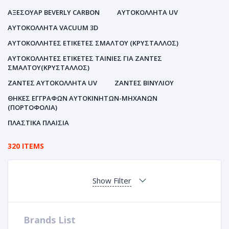
ΑΞΕΣΟΥΑΡ BEVERLY CARBON
ΑΥΤΟΚΌΛΛΗΤΑ UV
ΑΥΤΟΚΌΛΛΗΤΑ VACUUM 3D
ΑΥΤΟΚΌΛΛΗΤΕΣ ΕΤΙΚΈΤΕΣ ΣΜΆΛΤΟΥ (ΚΡΥΣΤΑΛΛΟΣ)
ΑΥΤΟΚΌΛΛΗΤΕΣ ΕΤΙΚΈΤΕΣ ΤΑΙΝΊΕΣ ΓΙΑ ΖΆΝΤΕΣ
ΣΜΆΛΤΟΥ(ΚΡΎΣΤΑΛΛΟΣ)
ΖΆΝΤΕΣ ΑΥΤΟΚΌΛΛΗΤΑ UV
ΖΆΝΤΕΣ ΒΙΝΥΛΊΟΥ
ΘΉΚΕΣ ΕΓΓΡΆΦΩΝ ΑΥΤΟΚΙΝΗΤΩΝ-ΜΗΧΑΝΩΝ
(ΠΟΡΤΟΦΌΛΙΑ)
ΠΛΑΣΤΙΚΆ ΠΛΑΊΣΙΑ
320 ITEMS
Show Filter
Brands List