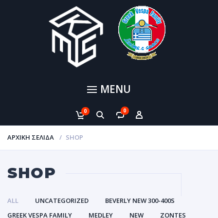
MENU
0
0
ΑΡΧΙΚΉ ΣΕΛΊΔΑ
SHOP
SHOP
ALL
UNCATEGORIZED
BEVERLY NEW 300-400S
GREEK VESPA FAMILY
MEDLEY
NEW
ZONTES