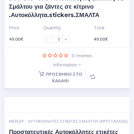
Σμάλτου για ζάντες σε κίτρινο
.Αυτοκόλλητα.stickers.ΣΜΑΛΤΑ
Price
Quantity
Total
49.00
€
49.00
€
-
+
0
reviews
Information
ΠΡΟΣΘΉΚΗ ΣΤΟ
ΚΑΛΆΘΙ
MEDLEY
,
ΑΥΤΟΚΌΛΛΗΤΕΣ ΕΤΙΚΈΤΕΣ ΣΜΆΛΤΟΥ (ΚΡΥΣΤΑΛΛΟΣ)
Προστατευτικές Αυτοκόλλητες ετικέτες