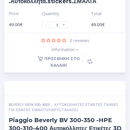
.Αυτοκόλλητα.stickers.ΣΜΑΛΤΑ
Price
Quantity
Total
49.00
€
49.00
€
-
+
0
reviews
Information
ΠΡΟΣΘΉΚΗ ΣΤΟ
ΚΑΛΆΘΙ
BEVERLY NEW 300-400S
,
ΑΥΤΟΚΌΛΛΗΤΕΣ ΕΤΙΚΈΤΕΣ ΤΑΙΝΊΕΣ
ΓΙΑ ΖΆΝΤΕΣ ΣΜΆΛΤΟΥ(ΚΡΎΣΤΑΛΛΟΣ)
Piaggio Beverly BV 300-350 -HPE
300-310-400 Αυτοκόλλητες Ετικέτες 3D