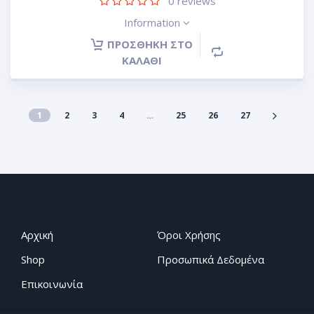
0
reviews
Information
ΠΡΟΣΘΉΚΗ ΣΤΟ
ΚΑΛΆΘΙ
1
2
3
4
…
25
26
27
Αρχική
Όροι Χρήσης
Shop
Προσωπικά Δεδομένα
Επικοινωνία