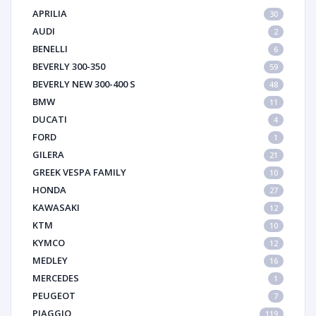
APRILIA
30
AUDI
2
BENELLI
6
BEVERLY 300-350
59
BEVERLY NEW 300-400 S
48
BMW
11
DUCATI
4
FORD
1
GILERA
21
GREEK VESPA FAMILY
10
HONDA
27
KAWASAKI
12
KTM
10
KYMCO
12
MEDLEY
16
MERCEDES
1
PEUGEOT
7
PIAGGIO
119