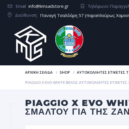
Email
info@kmsadstore.gr
Τηλέφωνο Παραγγε
Διεύθυνση:
Παναγή Τσαλδάρη 57 (παραπλεύρως Χαμοσ
ΑΡΧΙΚΉ ΣΕΛΊΔΑ
SHOP
ΑΥΤΟΚΌΛΛΗΤΕΣ ΕΤΙΚΈΤΕΣ Τ
PIAGGIO X EVO WHITE ΒΈΛΟΣ ΑΥΤΟΚΌΛΛΗΤΕΣ ΕΤΙΚΈΤΕ
PIAGGIO X EVO WHI
ΣΜΆΛΤΟΥ ΓΙΑ ΤΗΣ ΖΆ