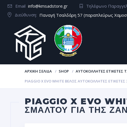
Email
info@kmsadstore.gr
Τηλέφωνο Παραγγε
Διεύθυνση:
Παναγή Τσαλδάρη 57 (παραπλεύρως Χαμοσ
ΑΡΧΙΚΉ ΣΕΛΊΔΑ
SHOP
ΑΥΤΟΚΌΛΛΗΤΕΣ ΕΤΙΚΈΤΕΣ Τ
PIAGGIO X EVO WHITE ΒΈΛΟΣ ΑΥΤΟΚΌΛΛΗΤΕΣ ΕΤΙΚΈΤΕ
PIAGGIO X EVO WHI
ΣΜΆΛΤΟΥ ΓΙΑ ΤΗΣ ΖΆ