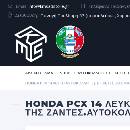
Email
info@kmsadstore.gr
Τηλέφωνο Παραγγε
Διεύθυνση:
Παναγή Τσαλδάρη 57 (παραπλεύρως Χαμοσ
ΑΡΧΙΚΉ ΣΕΛΊΔΑ
SHOP
ΑΥΤΟΚΌΛΛΗΤΕΣ ΕΤΙΚΈΤΕΣ Τ
HONDA PCX 14 ΛΕΥΚΟ ΑΥΤΟΚΌΛΛΗΤΕΣ ΕΤΙΚΈΤΕΣ 3D ΣΜ
HONDA PCX 14 ΛΕΥΚ
ΤΗΣ ΖΆΝΤΕΣ.ΑΥΤΟΚΌ