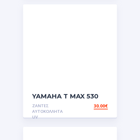
YAMAHA T MAX 530
μαύρο κόκκινο
ΖΆΝΤΕΣ
30.00
€
Αυτοκόλλητες ετικέτες
ΑΥΤΟΚΌΛΛΗΤΑ
για της
UV
ζάντες.Αυτοκόλλητα