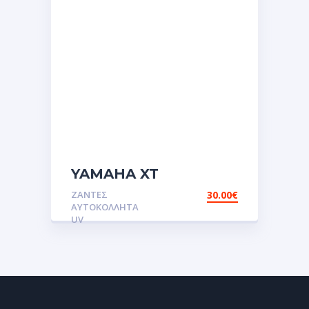
YAMAHA XT
Αυτοκόλλητες ετικέτες
ΖΆΝΤΕΣ
30.00
€
για της
ΑΥΤΟΚΌΛΛΗΤΑ
ζάντες.Αυτοκόλλητα
UV