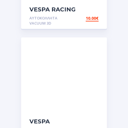
VESPA RACING
TEAM.Αυτοκόλλητα
ΑΥΤΟΚΌΛΛΗΤΑ
10.00
€
VACUUM 3D
VESPA
FLAGS.Αυτοκόλλητα