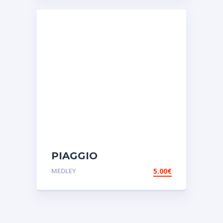
PIAGGIO
VACUUM.Αυτοκόλλητα
MEDLEY
5.00
€