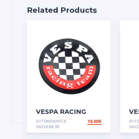
Related Products
VESPA RACING
VE
TEAM.Αυτοκόλλητα
TA
ΑΥΤΟΚΌΛΛΗΤΑ
10.00
€
ΑΥΤ
VACUUM 3D
VAC