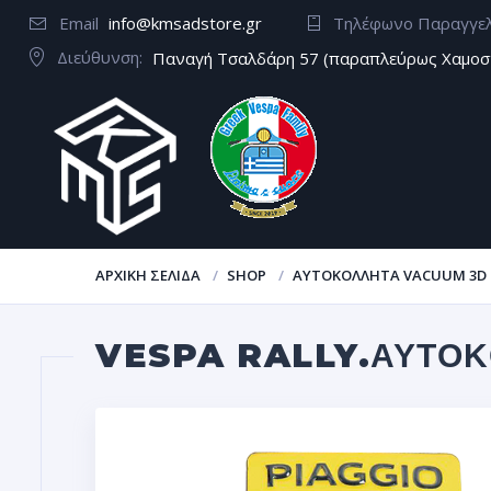
Email
info@kmsadstore.gr
Τηλέφωνο Παραγγε
Διεύθυνση:
Παναγή Τσαλδάρη 57 (παραπλεύρως Χαμοσ
ΑΡΧΙΚΉ ΣΕΛΊΔΑ
SHOP
ΑΥΤΟΚΌΛΛΗΤΑ VACUUM 3D
VESPA RALLY.ΑΥΤΟ