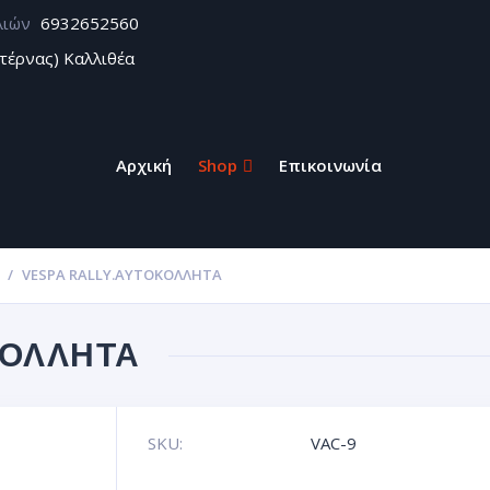
λιών
6932652560
τέρνας) Καλλιθέα
Αρχική
Shop
Επικοινωνία
VESPA RALLY.ΑΥΤΟΚΌΛΛΗΤΑ
ΚΌΛΛΗΤΑ
SKU:
VAC-9