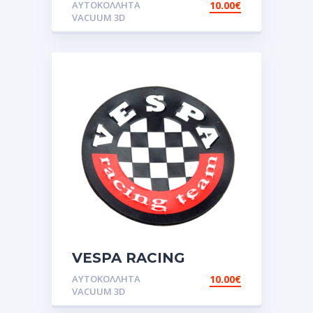
ΑΥΤΟΚΌΛΛΗΤΑ
10.00
€
VACUUM 3D
VESPA RACING
TEAM.Αυτοκόλλητα
ΑΥΤΟΚΌΛΛΗΤΑ
10.00
€
VACUUM 3D