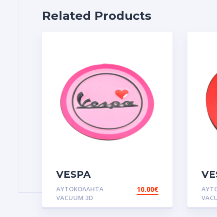
Related Products
VESPA
VE
PINK.Αυτοκόλλητα
TA
ΑΥΤΟΚΌΛΛΗΤΑ
10.00
€
ΑΥΤ
VACUUM 3D
VAC