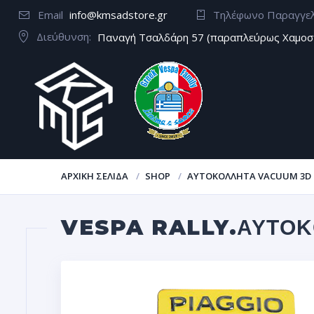
Email
info@kmsadstore.gr
Τηλέφωνο Παραγγε
Διεύθυνση:
Παναγή Τσαλδάρη 57 (παραπλεύρως Χαμοσ
ΑΡΧΙΚΉ ΣΕΛΊΔΑ
SHOP
ΑΥΤΟΚΌΛΛΗΤΑ VACUUM 3D
VESPA RALLY.ΑΥΤΟ