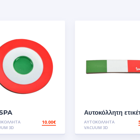
SPA
Αυτοκόλλητη ετικέ
RGET.Αυτοκόλλητα
UV
ΟΚΌΛΛΗΤΑ
10.00
€
ΑΥΤΟΚΌΛΛΗΤΑ
VESPA.Αυτοκόλλη
UUM 3D
VACUUM 3D