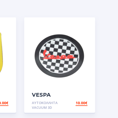
VESPA
CARO.Αυτοκόλλητα
0.00
€
ΑΥΤΟΚΌΛΛΗΤΑ
10.00
€
VACUUM 3D