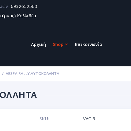
λιών
6932652560
τέρνας) Καλλιθέα
Αρχική
Shop
Επικοινωνία
VESPA RALLY.ΑΥΤΟΚΌΛΛΗΤΑ
ΚΌΛΛΗΤΑ
SKU:
VAC-9