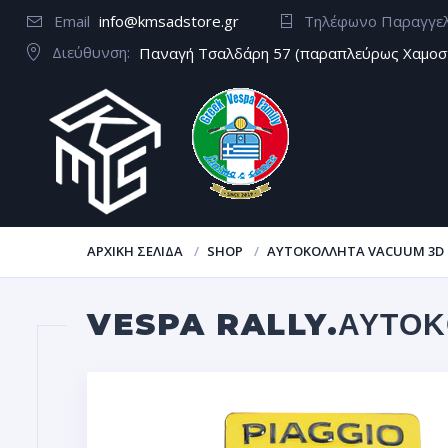
Email
info@kmsadstore.gr
Τηλέφωνο Παραγγε
Διεύθυνση:
Παναγή Τσαλδάρη 57 (παραπλεύρως Χαμοσ
ΑΡΧΙΚΉ ΣΕΛΊΔΑ
SHOP
ΑΥΤΟΚΌΛΛΗΤΑ VACUUM 3D
VESPA RALLY.ΑΥΤΟ