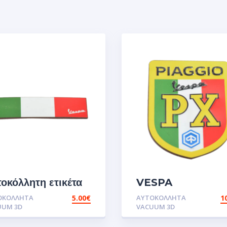
οκόλλητη ετικέτα
VESPA
V
PX.Αυτοκόλλητα
ΟΚΌΛΛΗΤΑ
5.00
€
ΑΥΤΟΚΌΛΛΗΤΑ
1
SPA.Αυτοκόλλητα
UUM 3D
VACUUM 3D