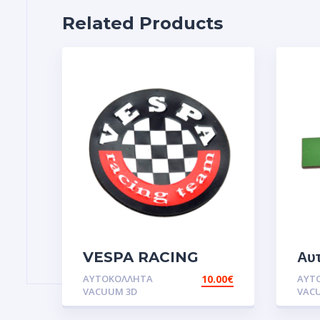
Related Products
VESPA RACING
Αυτ
TEAM.Αυτοκόλλητα
U
ΑΥΤΟΚΌΛΛΗΤΑ
10.00
€
ΑΥΤ
VE
VACUUM 3D
VAC