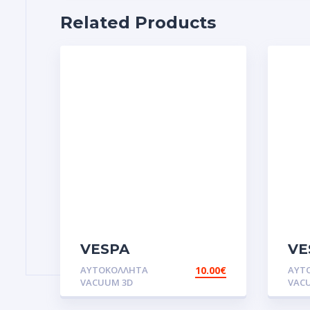
Related Products
VESPA
VE
ITALIA.Αυτοκόλλητα
VO
ΑΥΤΟΚΌΛΛΗΤΑ
10.00
€
ΑΥΤ
VACUUM 3D
VAC