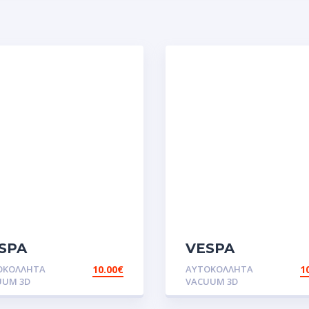
SPA
VESPA
ODOO.Αυτοκόλλητα
FLAGS.Αυτοκόλλη
ΟΚΌΛΛΗΤΑ
10.00
€
ΑΥΤΟΚΌΛΛΗΤΑ
1
UUM 3D
VACUUM 3D