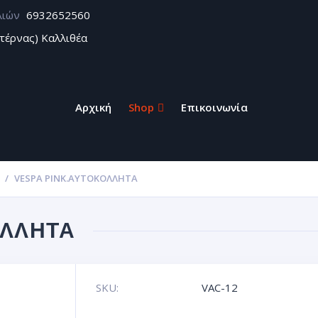
λιών
6932652560
τέρνας) Καλλιθέα
Αρχική
Shop
Επικοινωνία
VESPA PINK.ΑΥΤΟΚΌΛΛΗΤΑ
ΛΛΗΤΑ
SKU:
VAC-12