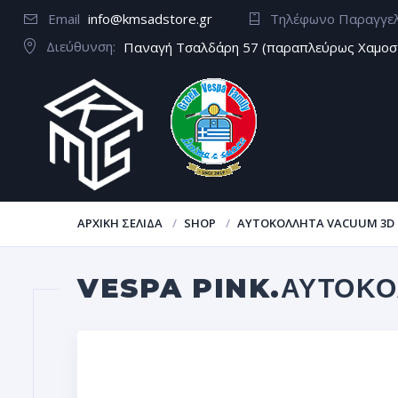
Email
info@kmsadstore.gr
Τηλέφωνο Παραγγε
Διεύθυνση:
Παναγή Τσαλδάρη 57 (παραπλεύρως Χαμοσ
ΑΡΧΙΚΉ ΣΕΛΊΔΑ
SHOP
ΑΥΤΟΚΌΛΛΗΤΑ VACUUM 3D
VESPA PINK.ΑΥΤΟΚΌ