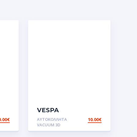
VESPA
τα
RALLY.Αυτοκόλλητα
0.00
€
ΑΥΤΟΚΌΛΛΗΤΑ
10.00
€
VACUUM 3D