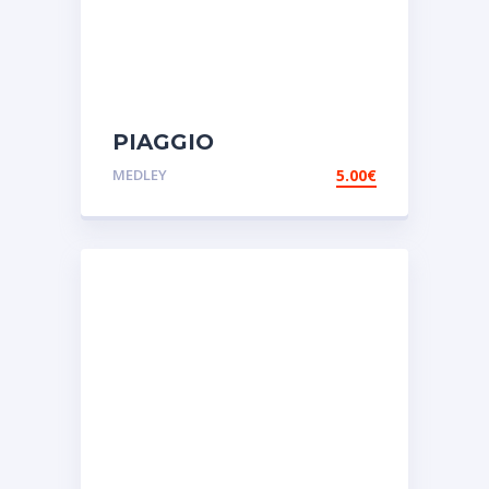
PIAGGIO
VACUUM.Αυτοκόλλητα
MEDLEY
5.00
€