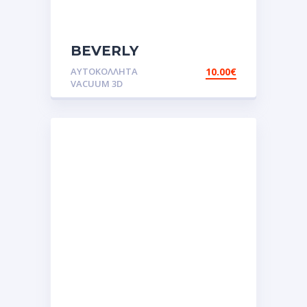
BEVERLY
VACUUM.Αυτοκόλλητα.stickers
ΑΥΤΟΚΌΛΛΗΤΑ
10.00
€
VACUUM 3D