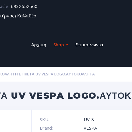
λιών
6932652560
τέρνας) Καλλιθέα
Αρχική
Shop
Επικοινωνία
ΚΌΛΛΗΤΗ ΕΤΙΚΈΤΑ UV VESPA LOGO.ΑΥΤΟΚΌΛΛΗΤΑ
ΤΑ UV VESPA LOGO.ΑΥΤΟ
SKU:
UV-8
Brand:
VESPA