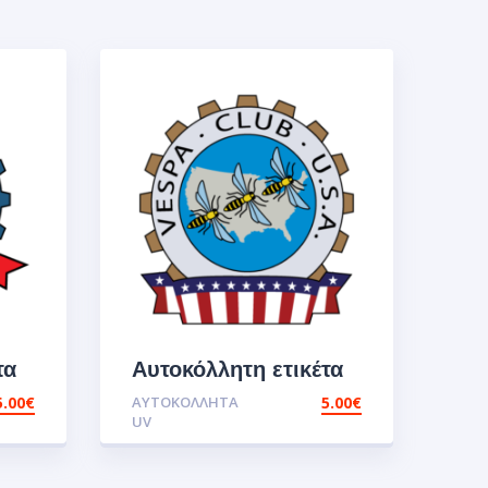
τα
Αυτοκόλλητη ετικέτα
e
UV vespa club
5.00
€
ΑΥΤΟΚΌΛΛΗΤΑ
5.00
€
usa.Αυτοκόλλητα
UV