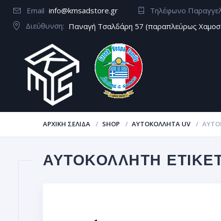
Email
info@kmsadstore.gr
Τηλέφωνο Παραγγε
Διεύθυνση:
Παναγή Τσαλδάρη 57 (παραπλεύρως Χαμοσ
ΑΡΧΙΚΉ ΣΕΛΊΔΑ
SHOP
ΑΥΤΟΚΌΛΛΗΤΑ UV
ΑΥΤΟ
ΑΥΤΟΚΌΛΛΗΤΗ ΕΤΙΚΈ