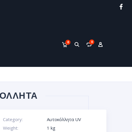
0
0
ΚΌΛΛΗΤΑ
Category:
Αυτοκόλλητα UV
Weight:
1 kg