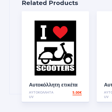
Related Products
Αυτοκόλλητη ετικέτα
Αυτ
UV I love
UV
ΑΥΤΟΚΌΛΛΗΤΑ
5.00
€
ΑΥΤ
scooters.Αυτοκόλλητα
sc
UV
UV