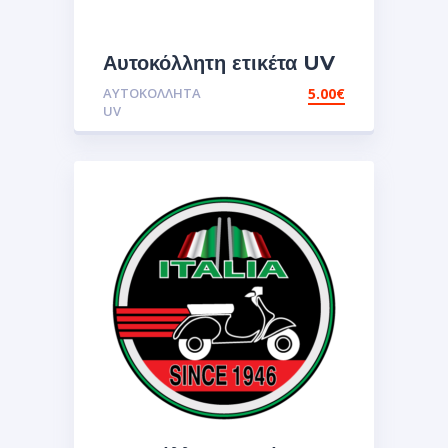
Αυτοκόλλητη ετικέτα UV
vespa bee
ΑΥΤΟΚΌΛΛΗΤΑ
5.00
€
2.Αυτοκόλλητα
UV