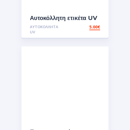
Αυτοκόλλητη ετικέτα UV
vespa bee
ΑΥΤΟΚΌΛΛΗΤΑ
5.00
€
2.Αυτοκόλλητα
UV