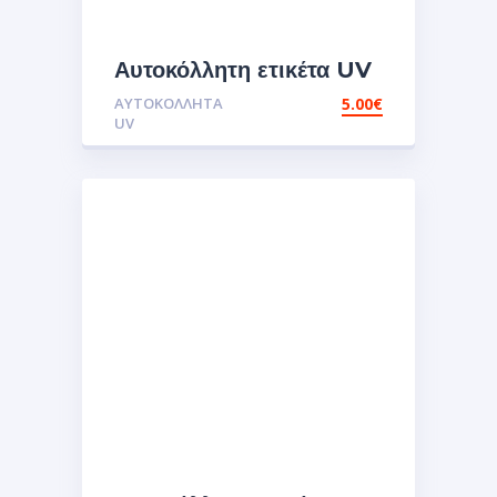
Αυτοκόλλητη ετικέτα UV
apple piaggio
ΑΥΤΟΚΌΛΛΗΤΑ
5.00
€
lovers.Αυτοκόλλητα
UV