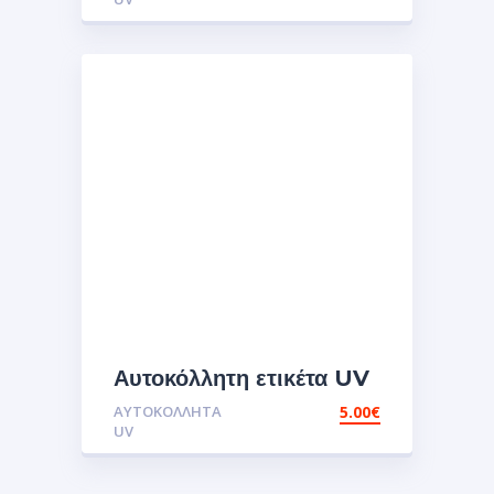
Αυτοκόλλητη ετικέτα UV
vespa the sweet
ΑΥΤΟΚΌΛΛΗΤΑ
5.00
€
life.Αυτοκόλλητα
UV