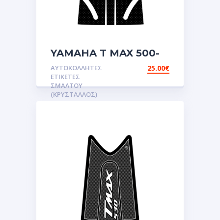
YAMAHA T MAX 500-
530 gas pad,
ΑΥΤΟΚΌΛΛΗΤΕΣ
25.00
€
Αυτοκόλλητες ετικέτες
ΕΤΙΚΈΤΕΣ
3D
ΣΜΆΛΤΟΥ
(ΚΡΥΣΤΑΛΛΟΣ)
Σμάλτου.Αυτοκόλλητα.stickers