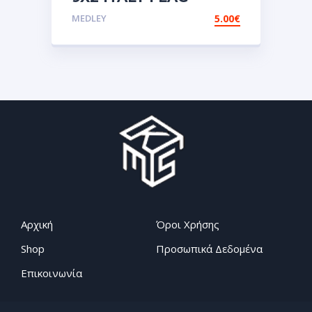
Αυτοκόλλητες ετικέτες
MEDLEY
5.00
€
3D
Σμάλτου.Αυτοκόλλητα.stickers
Αρχική
Όροι Χρήσης
Shop
Προσωπικά Δεδομένα
Επικοινωνία