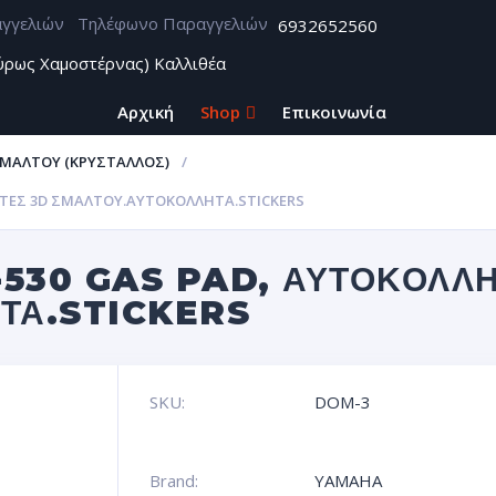
Τηλέφωνο Παραγγελιών
6932652560
ύρως Χαμοστέρνας) Καλλιθέα
Αρχική
Shop
Επικοινωνία
ΣΜΆΛΤΟΥ (ΚΡΥΣΤΑΛΛΟΣ)
ΈΤΕΣ 3D ΣΜΆΛΤΟΥ.ΑΥΤΟΚΌΛΛΗΤΑ.STICKERS
530 GAS PAD, ΑΥΤΟΚΌΛΛΗ
ΤΑ.STICKERS
SKU:
DOM-3
Brand:
YAMAHA