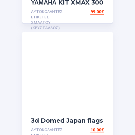
ΥΑΜΑΗΑ KIT XMAX 300
2018 3D PROTECTOR
ΑΥΤΟΚΌΛΛΗΤΕΣ
99.00
€
ΑΥΤΟΚΟΛΛΗΤΕΣ
ΕΤΙΚΈΤΕΣ
ΕΤΙΚΕΤΕΣ 3D
ΣΜΆΛΤΟΥ
(ΚΡΥΣΤΑΛΛΟΣ)
ΣΜΑΛΤΟΥ.Αυτοκόλλητα.stickers
3d Domed Japan flags
reflective sticker
ΑΥΤΟΚΌΛΛΗΤΕΣ
10.00
€
αυτοκόλλητες ετικέτες