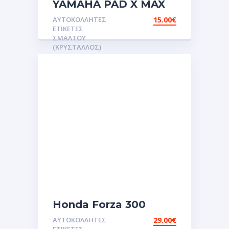
YAMAHA PAD X MAX
300 NEW KEYS
ΑΥΤΟΚΌΛΛΗΤΕΣ
15.00
€
Αυτοκόλλητες ετικέτες
ΕΤΙΚΈΤΕΣ
3D
ΣΜΆΛΤΟΥ
(ΚΡΥΣΤΑΛΛΟΣ)
Σμάλτου.Αυτοκόλλητα.stickers
Honda Forza 300
2018-2019 Tank Pads
ΑΥΤΟΚΌΛΛΗΤΕΣ
29.00
€
Traction Grip Fuel