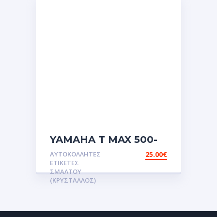
YAMAHA T MAX 500-
530 gas pad,
ΑΥΤΟΚΌΛΛΗΤΕΣ
25.00
€
Αυτοκόλλητες ετικέτες
ΕΤΙΚΈΤΕΣ
3D
ΣΜΆΛΤΟΥ
(ΚΡΥΣΤΑΛΛΟΣ)
Σμάλτου.Αυτοκόλλητα.stickers