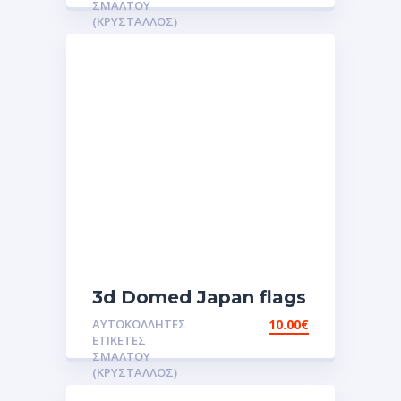
ΕΤΙΚΕΤΕΣ 3D
ΣΜΆΛΤΟΥ
(ΚΡΥΣΤΑΛΛΟΣ)
ΣΜΑΛΤΟΥ.Αυτοκόλλητα.stickers
3d Domed Japan flags
reflective sticker
ΑΥΤΟΚΌΛΛΗΤΕΣ
10.00
€
αυτοκόλλητες ετικέτες
ΕΤΙΚΈΤΕΣ
3D Σμάλτου.Αυτοκόλλητα
ΣΜΆΛΤΟΥ
(ΚΡΥΣΤΑΛΛΟΣ)