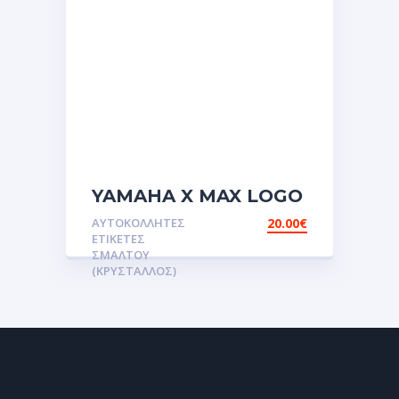
YAMAHA X MAX LOGO
ΣΜΑΛΤΟΥ
ΑΥΤΟΚΌΛΛΗΤΕΣ
20.00
€
(ΚΡΥΣΤΑΛΛΟΣ)
ΕΤΙΚΈΤΕΣ
αυτοκόλλητη ετικέτα 3D
ΣΜΆΛΤΟΥ
(ΚΡΥΣΤΑΛΛΟΣ)
σμάλτου.Αυτοκόλλητα.stickers