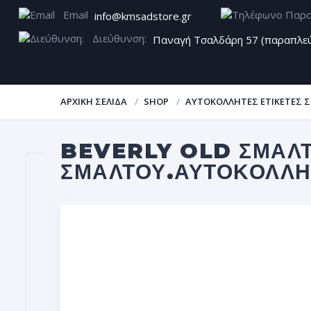
Email
info@kmsadstore.gr
Διεύθυνση:
Παναγή Τσαλδάρη 57 (παραπλε
ΑΡΧΙΚΉ ΣΕΛΊΔΑ
SHOP
ΑΥΤΟΚΌΛΛΗΤΕΣ ΕΤΙΚΈΤΕΣ 
BEVERLY OLD ΣΜΑΛΤ
ΣΜΆΛΤΟΥ.ΑΥΤΟΚΌΛΛΗ