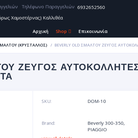
Τηλέφωνο Παραγγελιών
6932652560
ύρως Χαμοστέρνας) Καλλιθέα
Αρχική
Shop
Επικοινωνία
ΣΜΆΛΤΟΥ (ΚΡΥΣΤΑΛΛΟΣ)
BEVERLY OLD ΣΜΑΛΤΟΥ ΖΕΥΓΟΣ ΑΥΤΟΚΌΛ
ΟΥ ΖΕΥΓΟΣ ΑΥΤΟΚΌΛΛΗΤΕΣ
ΤΑ
SKU:
DOM-10
Brand:
Beverly 300-350
,
PIAGGIO