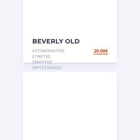
BEVERLY OLD
ΣΜΑΛΤΟΥ ΖΕΥΓΟΣ
ΑΥΤΟΚΌΛΛΗΤΕΣ
20.00
€
Αυτοκόλλητες ετικέτες
ΕΤΙΚΈΤΕΣ
3D Σμάλτου.Αυτοκόλλητα
ΣΜΆΛΤΟΥ
(ΚΡΥΣΤΑΛΛΟΣ)