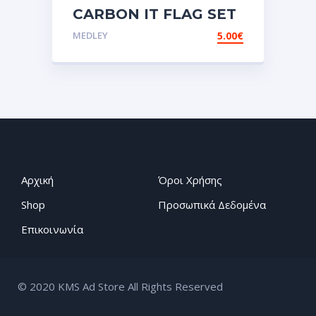
CARBON IT FLAG SET
Αυτοκόλλητες ετικέτες
MEDLEY
5.00
€
3D
Σμάλτου.Αυτοκόλλητα.stickers
Αρχική
Όροι Χρήσης
Shop
Προσωπικά Δεδομένα
Επικοινωνία
© 2020 KMS Ad Store All Rights Reserved