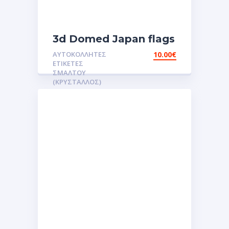
3d Domed Japan flags
reflective sticker
ΑΥΤΟΚΌΛΛΗΤΕΣ
10.00
€
αυτοκόλλητες ετικέτες
ΕΤΙΚΈΤΕΣ
3D Σμάλτου.Αυτοκόλλητα
ΣΜΆΛΤΟΥ
(ΚΡΥΣΤΑΛΛΟΣ)