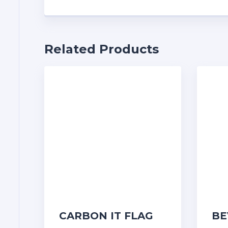
Related Products
CARBON IT FLAG
BE
SET Αυτοκόλλητες
3D