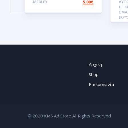
MEDLEY
5.00
€
ΑΥΤ
ετικέτες 3D
PR
ΕΤΙΚ
Σμάλτου.Αυτοκόλλητα.stickers
Αυτ
ΣΜΆ
(ΚΡΥ
3D
Σμ
Αρχική
Shop
Επικοινωνία
© 2020 KMS Ad Store All Rights Reserved