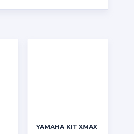
YAMAHA KIT XMAX
έτες
300 NEW