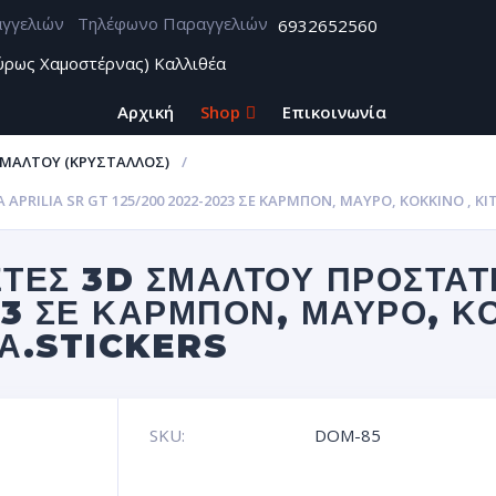
Τηλέφωνο Παραγγελιών
6932652560
ύρως Χαμοστέρνας) Καλλιθέα
Αρχική
Shop
Επικοινωνία
ΣΜΆΛΤΟΥ (ΚΡΥΣΤΑΛΛΟΣ)
PRILIA SR GT 125/200 2022-2023 ΣΕ ΚΑΡΜΠΌΝ, ΜΑΎΡΟ, ΚΌΚΚΙΝΟ , Κ
ΤΕΣ 3D ΣΜΆΛΤΟΥ ΠΡΟΣΤΑΤ
23 ΣΕ ΚΑΡΜΠΌΝ, ΜΑΎΡΟ, ΚΌ
ΤΑ.STICKERS
SKU:
DOM-85