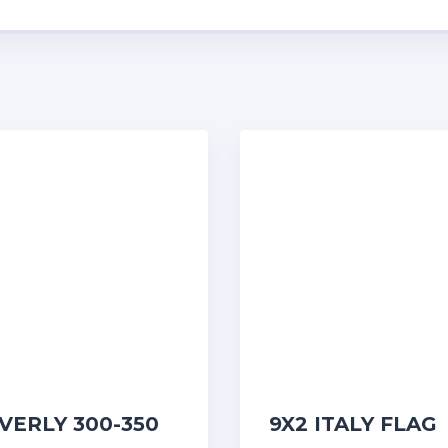
VERLY 300-350
9X2 ITALY FLAG
 SET PADS
Αυτοκόλλητες ετικ