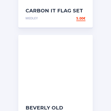
CARBON IT FLAG SET
Αυτοκόλλητες ετικέτες
MEDLEY
5.00
€
3D
Σμάλτου.Αυτοκόλλητα.stickers
BEVERLY OLD