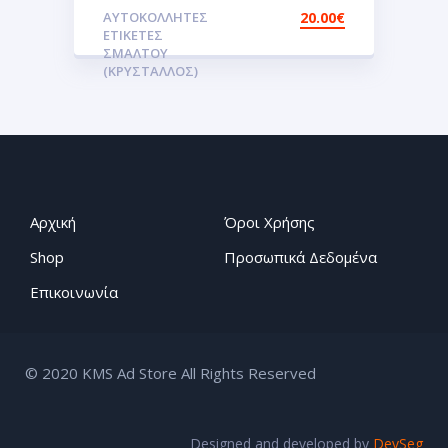
ΣΜΑΛΤΟΥ ΖΕΥΓΟΣ
ΑΥΤΟΚΌΛΛΗΤΕΣ
20.00
€
Αυτοκόλλητες ετικέτες
ΕΤΙΚΈΤΕΣ
3D Σμάλτου.Αυτοκόλλητα
ΣΜΆΛΤΟΥ
(ΚΡΥΣΤΑΛΛΟΣ)
Αρχική
Όροι Χρήσης
Shop
Προσωπικά Δεδομένα
Επικοινωνία
© 2020 KMS Ad Store All Rights Reserved
Designed and developed by
DevSeg