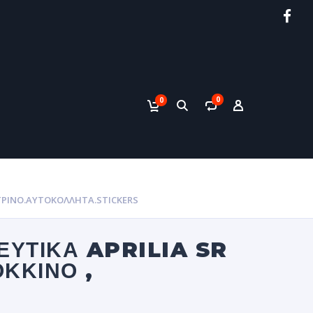
0
0
ΊΤΡΙΝΟ.ΑΥΤΟΚΌΛΛΗΤΑ.STICKERS
ΕΥΤΙΚΆ APRILIA SR
ΚΚΙΝΟ ,