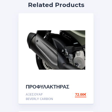
Related Products
ΠΡΟΦΥΛΑΚΤΗΡΑΣ
ΕΞΑΤΜΙΣΗΣ CARBON
ΑΞΕΣΟΥΑΡ
72.00
€
BEVERLY
BEVERLY CARBON